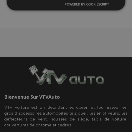
liste
POWERED BY COOKIESCRIPT
Strictement
Performance
Ciblage
nécessaires
d'achats
Fonctionnalité
Strictement nécessaires
Performance
Ciblage
Fonctionnalité
Les cookies strictement nécessaires habilitent des
Bienvenue Sur
VTVAuto
fonctionnalités de base du site Web telles que la
connexion des utilisateurs et la gestion des
VTV voiture est un détaillant européen et fournisseur en
comptes. Le site Web ne peut pas être utilisé
gros d'accessoires automobiles tels que:. les enjoliveurs, les
correctement sans les cookies strictement
nécessaires.
déflecteurs de vent, housses de siège, tapis de voiture,
couvertures de chrome et cadres ...
Fournisseur
/
Nom
Expi