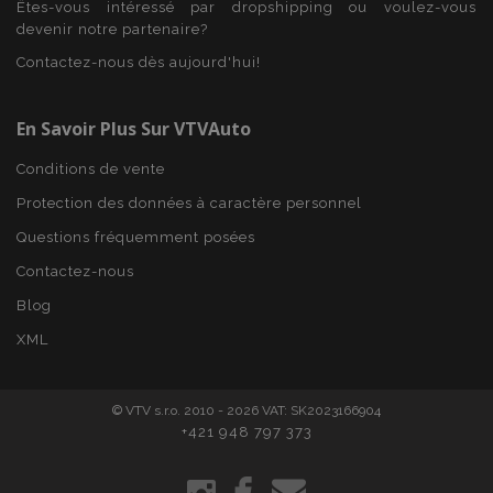
Domaine
Êtes-vous intéressé par dropshipping ou voulez-vous
devenir notre partenaire?
mage-cache-sessid
1 
Adobe Inc.
www.vtvauto.eu
Contactez-nous dès aujourd'hui!
En Savoir Plus Sur VTVAuto
Conditions de vente
Protection des données à caractère personnel
Questions fréquemment posées
Contactez-nous
Blog
product_data_storage
1 
Adobe Inc.
www.vtvauto.eu
XML
Politique de
confidentialité de Google
© VTV s.r.o. 2010 - 2026 VAT: SK2023166904
+421 948 797 373
PHPSESSID
PHP.net
min
.vtvauto.eu