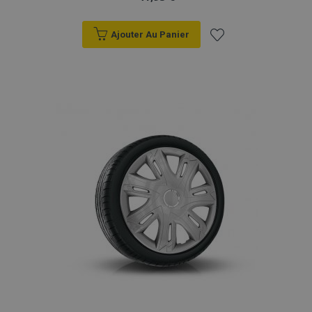
Ajouter Au Panier
Ajouter
à la
liste
d'achats