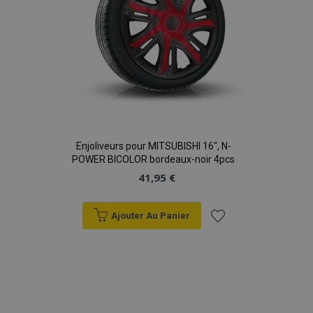
données sur les
sites à fort
trafic.
Enjoliveurs pour MITSUBISHI 16", N-
POWER BICOLOR bordeaux-noir 4pcs
41,95 €
Ajouter Au Panier
Ajouter
à la
liste