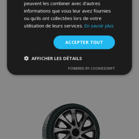
peuvent les combiner avec d'autres
informations que vous leur avez fournies
ou qu'ils ont collectées lors de votre
utilisation de leurs services.
En savoir plus
Enjoliveurs pour MITSUBISHI 16", QUAD
BICOLOR 4 pcs
39,95 €
ACCEPTER TOUT
AFFICHER LES DÉTAILS
Ajouter Au Panier
POWERED BY COOKIESCRIPT
Ajouter
Strictement
Performance
Ciblage
nécessaires
à la
liste
Fonctionnalité
d'achats