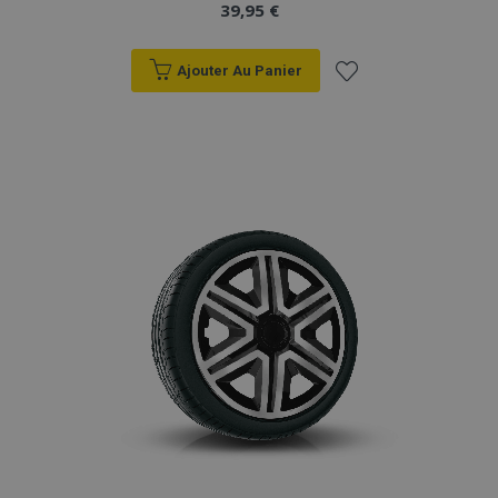
39,95 €
Ajouter Au Panier
Ajouter
à la
liste
d'achats