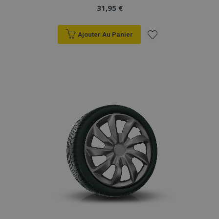
31,95 €
Ajouter Au Panier
Ajouter
à la
liste
d'achats