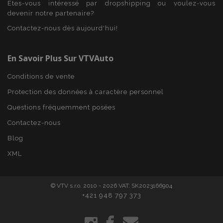
Domaine
Êtes-vous intéressé par dropshipping ou voulez-vous
devenir notre partenaire?
mage-cache-sessid
1 
Adobe Inc.
www.vtvauto.eu
Contactez-nous dès aujourd'hui!
En Savoir Plus Sur VTVAuto
Conditions de vente
Protection des données à caractère personnel
Questions fréquemment posées
Contactez-nous
Blog
product_data_storage
1 
Adobe Inc.
www.vtvauto.eu
XML
Politique de
confidentialité de Google
© VTV s.r.o. 2010 - 2026 VAT: SK2023166904
+421 948 797 373
PHPSESSID
PHP.net
min
.vtvauto.eu