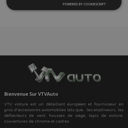
liste
POWERED BY COOKIESCRIPT
Strictement
Performance
Ciblage
nécessaires
d'achats
Fonctionnalité
Strictement nécessaires
Performance
Ciblage
Fonctionnalité
Les cookies strictement nécessaires habilitent des
Bienvenue Sur
VTVAuto
fonctionnalités de base du site Web telles que la
connexion des utilisateurs et la gestion des
VTV voiture est un détaillant européen et fournisseur en
comptes. Le site Web ne peut pas être utilisé
gros d'accessoires automobiles tels que:. les enjoliveurs, les
correctement sans les cookies strictement
nécessaires.
déflecteurs de vent, housses de siège, tapis de voiture,
couvertures de chrome et cadres ...
Fournisseur
/
Nom
Expi