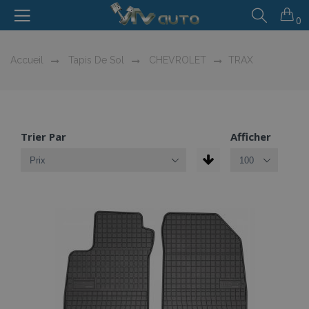
0
Accueil
Tapis De Sol
CHEVROLET
TRAX
Trier Par
Afficher