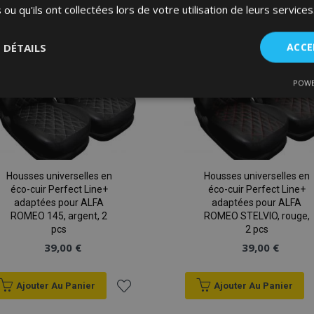
 ou qu'ils ont collectées lors de votre utilisation de leurs services
liste
d'achats
S DÉTAILS
ACCE
POWE
nt
Performance
Ciblage
Fo
es
Housses universelles en
Housses universelles en
éco-cuir Perfect Line+
éco-cuir Perfect Line+
Strictement nécessaires
Performance
Ciblage
Fonctionnalité
adaptées pour ALFA
adaptées pour ALFA
ROMEO 145, argent, 2
ROMEO STELVIO, rouge,
ent nécessaires habilitent des fonctionnalités de base du site Web telles que la co
pcs
2 pcs
estion des comptes. Le site Web ne peut pas être utilisé correctement sans les cookie
39,00 €
39,00 €
Fournisseur
/
Expiration
Description
Domaine
Ajouter Au Panier
Ajouter Au Panier
d
1 jour
La valeur de ce cookie décl
Adobe Inc.
Ajouter
du stockage du cache local.
www.vtvauto.eu