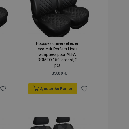
Housses universelles en
éco-cuir Perfect Line+
adaptées pour ALFA
ROMEO 159, argent, 2
pcs
39,00 €
Ajouter Au Panier
Ajouter
Ajouter
à la
à la
liste
liste