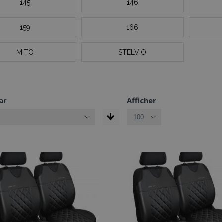
145
146
159
166
MITO
STELVIO
ar
Afficher