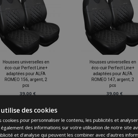
d'achats
Housses universelles en
Housses universelles en
éco-cuir Perfect Line+
éco-cuir Perfect Line+
adaptées pour ALFA
adaptées pour ALFA
ROMEO 156, argent, 2
ROMEO 147, argent, 2
pcs
pcs
39,00 €
39,00 €
utilise des cookies
Ajouter Au Panier
Ajouter Au Panier
 cookies pour personnaliser le contenu, les publicités et analyser 
Ajouter
galement des informations sur votre utilisation de notre site a
à la
blicité et d'analyse qui peuvent les combiner avec d'autres info