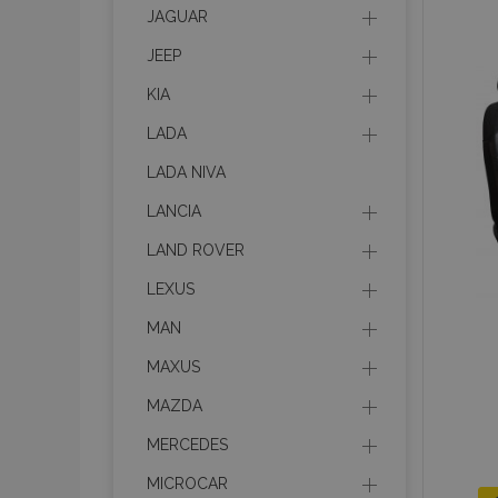
JAGUAR
JEEP
product_data_sto
KIA
LADA
PHPSESSID
LADA NIVA
LANCIA
LAND ROVER
LEXUS
mage-translation-f
MAN
MAXUS
section_data_ids
MAZDA
MERCEDES
recently_viewed_p
MICROCAR