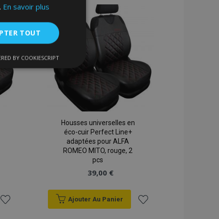
.
En savoir plus
liste
liste
d'achats
d'achats
PTER TOUT
RED BY COOKIESCRIPT
nctionnalité
Housses universelles en
éco-cuir Perfect Line+
adaptées pour ALFA
ROMEO MITO, rouge, 2
nnexion des
pcs
s strictement
39,00 €
Ajouter Au Panier
enche le nettoyage
Ajouter
Ajouter
 Lorsque le cookie