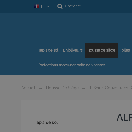
Chercher
Fr
Tapis de sol
Enjoliveurs
Housse de siège
Toiles
Protections moteur et boîte de vitesses
Accueil
Housse De Siège
T-Shirts Couvertures D
AL
Tapis de sol