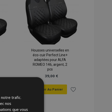
d'achats
d'achats
Housses universelles en
éco-cuir Perfect Line+
adaptées pour ALFA
ROMEO 146, argent, 2
pcs
39,00 €
Ajouter Au Panier
notre trafic.
Ajouter
Ajouter
vec nos
à la
à la
rmations que vous