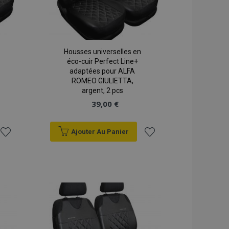
Housses universelles en
éco-cuir Perfect Line+
adaptées pour ALFA
ROMEO GIULIETTA,
argent, 2 pcs
39,00 €
Ajouter Au Panier
Ajouter
Ajouter
à la
à la
liste
liste
d'achats
d'achats