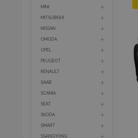
recently_viewed_p
MINI
MITSUBISHI
recently_compare
NISSAN
recently_compare
OMODA
mage-cache-stor
OPEL
PEUGEOT
CookieScriptConse
RENAULT
SAAB
SCANIA
X-Magento-Vary
SEAT
SKODA
SMART
mage-messages
SSANGYONG