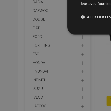
DACIA
leur avez fournies
DAEWOO
AFFICHER LE
DODGE
FIAT
Stricteme
nécessair
FORD
FORTHING
FSO
HONDA
HYUNDAI
Les cookies strictem
INFINITI
utilisateurs et la g
nécessaires.
ISUZU
Nom
IVECO
JAECOO
mage-cache-sessi