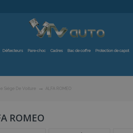
Déflecteurs
Pare-choc
Cadres
Bac de coffre
Protection de capot
e Siège De Voiture
ALFA ROMEO
FA ROMEO