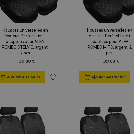
Housses universelles en
Housses universelles en
éco-cuir Perfect Line+
éco-cuir Perfect Line+
adaptées pour ALFA
adaptées pour ALFA
ROMEO STELVIO, argent,
ROMEO MITO, argent, 2
2 pcs
pcs
39,00 €
39,00 €
Ajouter Au Panier
Ajouter Au Panier
Ajouter
à la
liste
d'achats