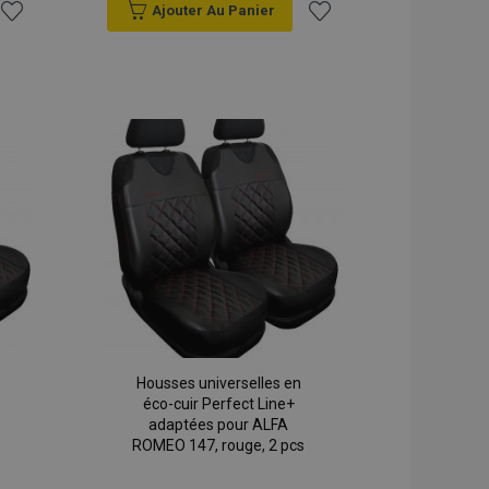
oduits des produits
Ajouter Au Panier
une navigation
Ajouter
Ajouter
oduits des produits
à la
à la
oduits des produits
ur une navigation
liste
liste
iliter la mise en
d'achats
d'achats
gateur afin
es pages.
service Cookie-
les préférences de
 en matière de
ue la bannière de
fonctionne
 utilisé par le
ttre en évidence
demandée par un
Housses universelles en
l permet d'avoir
éco-cuir Perfect Line+
même page stockées
arnish.
adaptées pour ALFA
ROMEO 147, rouge, 2 pcs
t autres
à l'utilisateur, tels
ment du cookie et