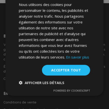
Nous utilisons des cookies pour
personnaliser le contenu, les publicités et
analyser notre trafic. Nous partageons
également des informations sur votre
utilisation de notre site avec nos
partenaires de publicité et d'analyse qui
Bienvenue Sur
VTVAuto
peuvent les combiner avec d'autres
VTV voiture est un détaillant européen et fournisseur en
informations que vous leur avez fournies
gros d'accessoires automobiles tels que:. les enjoliveurs, les
ou qu'ils ont collectées lors de votre
déflecteurs de vent, housses de siège, tapis de voiture,
utilisation de leurs services.
En savoir plus
couvertures de chrome et cadres ...
Êtes-vous intéressé par dropshipping ou voulez-vous
ACCEPTER TOUT
devenir notre partenaire?
Contactez-nous dès aujourd'hui!
AFFICHER LES DÉTAILS
POWERED BY COOKIESCRIPT
Strictement
Performance
Ciblage
En Savoir Plus Sur VTVAuto
nécessaires
Conditions de vente