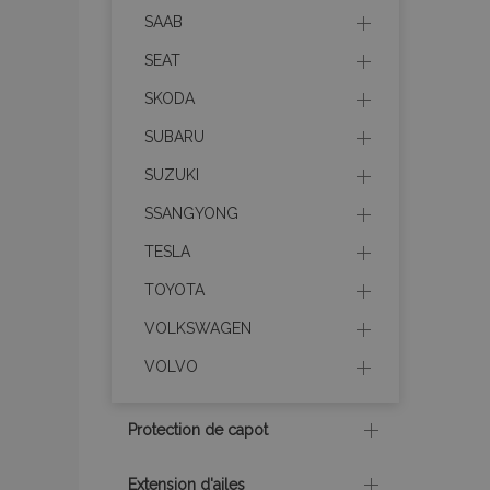
section_data_ids
SAAB
SEAT
recently_viewed_p
SKODA
SUBARU
recently_viewed_p
SUZUKI
recently_compare
SSANGYONG
recently_compare
TESLA
TOYOTA
mage-cache-stor
VOLKSWAGEN
VOLVO
CookieScriptConse
Protection de capot
X-Magento-Vary
Extension d'ailes