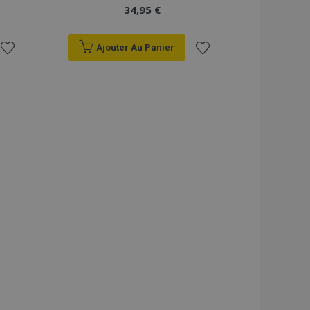
34,95 €
Ajouter Au Panier
Ajouter
Ajouter
à la
à la
liste
liste
d'achats
d'achats