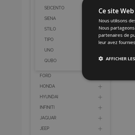
SEICENTO
Ce site Web 
SIENA
Nous utilisons des
Nous partageons é
STILO
partenaires de pu
TIPO
leur avez fournies
UNO
AFFICHER LE
QUBO
FORD
Stricteme
nécessair
HONDA
HYUNDAI
INFINITI
JAGUAR
JEEP