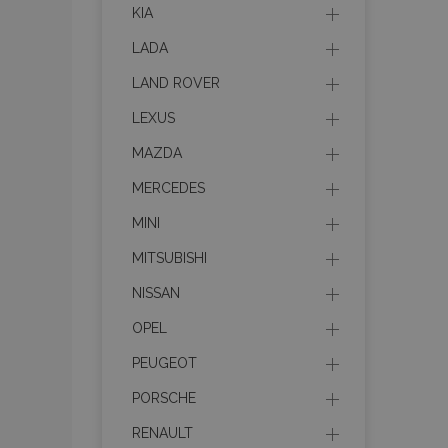
Les cookies strictem
KIA
utilisateurs et la g
nécessaires.
LADA
Nom
LAND ROVER
mage-cache-sessi
LEXUS
MAZDA
MERCEDES
product_data_sto
MINI
PHPSESSID
MITSUBISHI
NISSAN
OPEL
PEUGEOT
mage-translation-f
PORSCHE
RENAULT