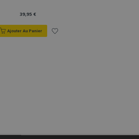
39,95 €
Ajouter Au Panier
Ajouter
à la
liste
d'achats