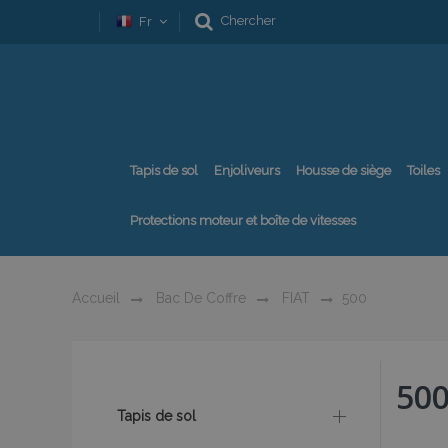
Chercher
Fr
Tapis de sol
Enjoliveurs
Housse de siège
Toiles
Protections moteur et boîte de vitesses
Accueil
Bac De Coffre
FIAT
500
50
Tapis de sol