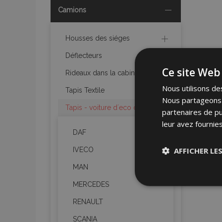
Camions
Housses des siéges
Déflecteurs
Ce site Web 
Rideaux dans la cabine
Nous utilisons des
Tapis Textile
Nous partageons é
Tapis - voiture d´eco cuir
partenaires de pu
leur avez fournies
DAF
AFFICHER LE
IVECO
MAN
Stricteme
MERCEDES
nécessair
RENAULT
SCANIA