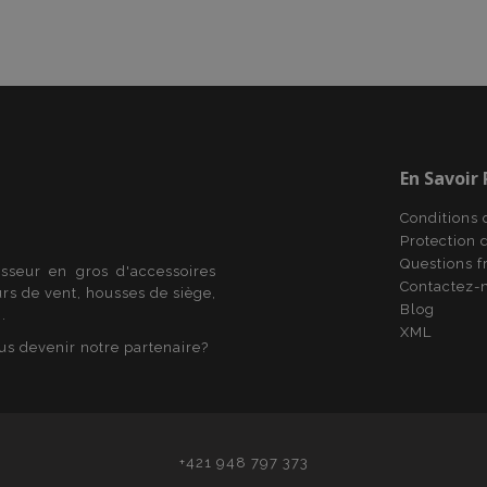
statut de connexion pour un 
les pages.
ile-version
Session
Suit la version des traductio
Adobe Inc.
local. Utilisé lorsque la stra
www.vtvauto.eu
est configurée en tant que d
(traduction côté vitrine).
1 jour
Stocke les informations spéc
Adobe Inc.
liées aux actions initiées par
www.vtvauto.eu
que l'affichage de la liste de 
En Savoir
informations de paiement, e
roduct
1 jour
Stocke les identifiants des
Adobe Inc.
Conditions 
consultés pour une navigatio
www.vtvauto.eu
Protection 
roduct_previous
1 jour
Stocke les identifiants de pr
Adobe Inc.
Questions 
isseur en gros d'accessoires
récemment consultés pour 
www.vtvauto.eu
Contactez-
facile.
urs de vent, housses de siège,
Blog
.
d_product
1 jour
Stocke les identifiants de pr
Adobe Inc.
XML
récemment comparés.
www.vtvauto.eu
us devenir notre partenaire?
d_product_previous
1 jour
Stocke les identifiants de pr
Adobe Inc.
précédemment comparés po
www.vtvauto.eu
facile.
age
1 jour
Ce cookie est utilisé pour fac
Adobe Inc.
cache du contenu sur le navi
www.vtvauto.eu
d'accélérer le chargement d
+421 948 797 373