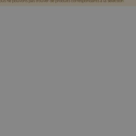
us ne pouvons pas trouver de produits correspondants à la sélection.