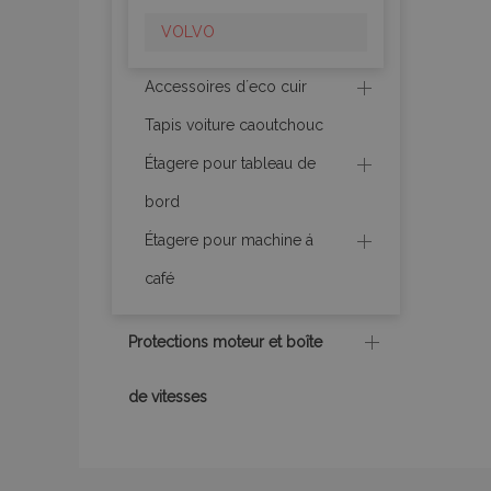
VOLVO
Accessoires d´eco cuir
Les cookies strictem
Tapis voiture caoutchouc
utilisateurs et la g
nécessaires.
Étagere pour tableau de
Nom
bord
mage-cache-sessi
Étagere pour machine á
café
product_data_sto
Protections moteur et boîte
PHPSESSID
de vitesses