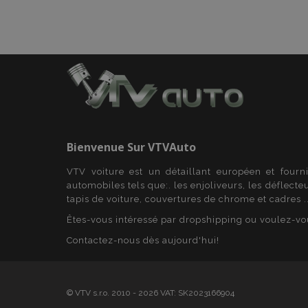
mage-translation-f
section_data_ids
recently_viewed_p
Bienvenue Sur
VTVAuto
recently_viewed_p
VTV voiture est un détaillant européen et fourn
automobiles tels que:. les enjoliveurs, les déflecte
tapis de voiture, couvertures de chrome et cadres ..
recently_compare
Êtes-vous intéressé par dropshipping ou voulez-vo
recently_compare
Contactez-nous dès aujourd'hui!
mage-cache-stor
© VTV s.r.o. 2010 - 2026 VAT: SK2023166904