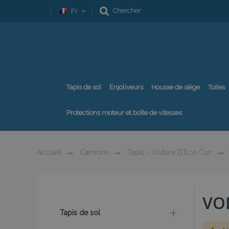
Chercher
Fr
Tapis de sol
Enjoliveurs
Housse de siège
Toiles
Protections moteur et boîte de vitesses
Accueil
Camions
Tapis - Voiture D´eco Cuir
VO
Tapis de sol