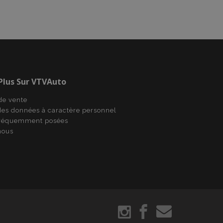
utilisateur entre
ns dans le stockage
tégie de traduction
ictionnaire
ifiques au client
 l'acheteur, telles
souhaits, les
 Plus Sur VTVAuto
tc.
 produits récemment
de vente
n facile.
des données à caractère personnel
oduits des produits
fréquemment posées
une navigation
nous
oduits des produits
oduits des produits
ur une navigation
iliter la mise en
gateur afin
es pages.