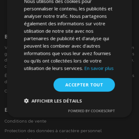
Nous utilisons des cookies pour
personnaliser le contenu, les publicités et
analyser notre trafic. Nous partageons
également des informations sur votre
utilisation de notre site avec nos
Bienvenue Sur
VTVAuto
partenaires de publicité et d'analyse qui
peuvent les combiner avec d'autres
VTV voiture est un détaillant européen et fournisseur en
informations que vous leur avez fournies
gros d'accessoires automobiles tels que:. les enjoliveurs, les
ou qu'ils ont collectées lors de votre
déflecteurs de vent, housses de siège, tapis de voiture,
couvertures de chrome et cadres ...
utilisation de leurs services.
En savoir plus
Êtes-vous intéressé par dropshipping ou voulez-vous
devenir notre partenaire?
ACCEPTER TOUT
Contactez-nous dès aujourd'hui!
AFFICHER LES DÉTAILS
En Savoir Plus Sur VTVAuto
POWERED BY COOKIESCRIPT
Strictement
Performance
Ciblage
nécessaires
Conditions de vente
Protection des données à caractère personnel