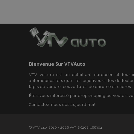
mage-translation-f
section_data_ids
recently_viewed_p
Bienvenue Sur
VTVAuto
recently_viewed_p
VTV voiture est un détaillant européen et fourn
automobiles tels que:. les enjoliveurs, les déflecte
tapis de voiture, couvertures de chrome et cadres ..
recently_compare
Êtes-vous intéressé par dropshipping ou voulez-vo
recently_compare
Contactez-nous dès aujourd'hui!
mage-cache-stor
© VTV s.r.o. 2010 - 2026 VAT: SK2023166904