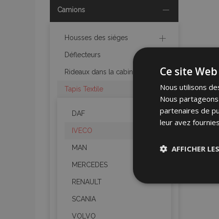
Camions
Housses des siéges
Déflecteurs
Ce site Web 
Rideaux dans la cabine
Nous utilisons des
Tapis Textile
Nous partageons é
partenaires de pu
DAF
leur avez fournies
IVECO
AFFICHER LE
MAN
MERCEDES
Stricteme
RENAULT
nécessair
SCANIA
VOLVO