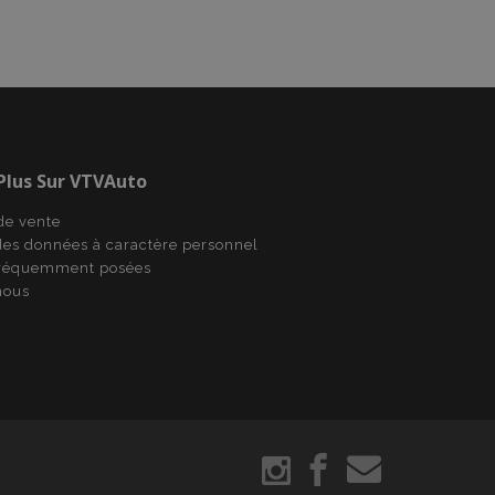
utilisateur entre
ns dans le stockage
tégie de traduction
ictionnaire
ifiques au client
 l'acheteur, telles
souhaits, les
 Plus Sur VTVAuto
tc.
 produits récemment
de vente
n facile.
des données à caractère personnel
oduits des produits
fréquemment posées
une navigation
nous
oduits des produits
oduits des produits
ur une navigation
iliter la mise en
gateur afin
es pages.