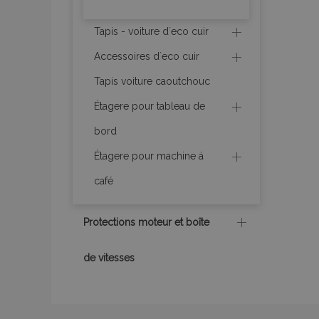
Tapis - voiture d´eco cuir
Accessoires d´eco cuir
Les cookies strictem
Tapis voiture caoutchouc
utilisateurs et la g
nécessaires.
Étagere pour tableau de
Nom
bord
mage-cache-sessi
Étagere pour machine á
café
product_data_sto
Protections moteur et boîte
PHPSESSID
de vitesses