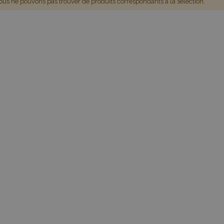
us ne pouvons pas trouver de produits correspondants à la sélection.