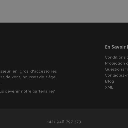
statut de connexion pour un 
les pages.
ile-version
Session
Suit la version des traductio
Adobe Inc.
local. Utilisé lorsque la stra
www.vtvauto.eu
est configurée en tant que d
(traduction côté vitrine).
1 jour
Stocke les informations spéc
Adobe Inc.
liées aux actions initiées par
www.vtvauto.eu
que l'affichage de la liste de 
En Savoir
informations de paiement, e
roduct
1 jour
Stocke les identifiants des
Adobe Inc.
Conditions 
consultés pour une navigatio
www.vtvauto.eu
Protection 
roduct_previous
1 jour
Stocke les identifiants de pr
Adobe Inc.
Questions 
isseur en gros d'accessoires
récemment consultés pour 
www.vtvauto.eu
Contactez-
facile.
urs de vent, housses de siège,
Blog
.
d_product
1 jour
Stocke les identifiants de pr
Adobe Inc.
XML
récemment comparés.
www.vtvauto.eu
us devenir notre partenaire?
d_product_previous
1 jour
Stocke les identifiants de pr
Adobe Inc.
précédemment comparés po
www.vtvauto.eu
facile.
age
1 jour
Ce cookie est utilisé pour fac
Adobe Inc.
cache du contenu sur le navi
www.vtvauto.eu
d'accélérer le chargement d
+421 948 797 373