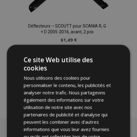
Déflecteurs – SCOUTT pour SCANIA R, G
+ D 2005-2016, avant, 2 pcs
61,49 €
Ajouter Au Panier
Ce site Web utilise des
cookies
Ajouter
Nous utilisons des cookies pour
à la
personnaliser le contenu, les publicités et
liste
analyser notre trafic. Nous partageons
également des informations sur votre
d'achats
utilisation de notre site avec nos
partenaires de publicité et d'analyse qui
peuvent les combiner avec d'autres
informations que vous leur avez fournies
ou qu'ils ont collectées lors de votre