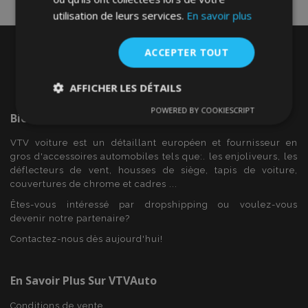
utilisation de leurs services.
En savoir plus
ACCEPTER TOUT
AFFICHER LES DÉTAILS
POWERED BY COOKIESCRIPT
Strictement
Performance
Ciblage
Bienvenue Sur
VTVAuto
nécessaires
VTV voiture est un détaillant européen et fournisseur en
gros d'accessoires automobiles tels que:. les enjoliveurs, les
déflecteurs de vent, housses de siège, tapis de voiture,
Fonctionnalité
couvertures de chrome et cadres ...
Êtes-vous intéressé par dropshipping ou voulez-vous
devenir notre partenaire?
Contactez-nous dès aujourd'hui!
Strictement nécessaires
Performance
En Savoir Plus Sur VTVAuto
Ciblage
Fonctionnalité
Conditions de vente