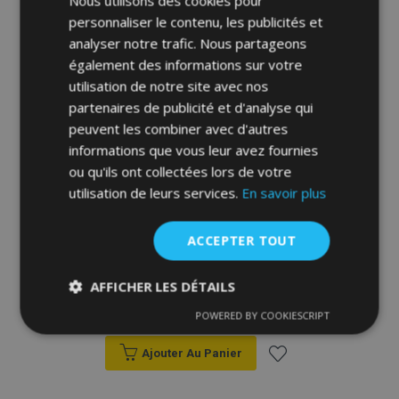
Nous utilisons des cookies pour
d'achats
personnaliser le contenu, les publicités et
analyser notre trafic. Nous partageons
également des informations sur votre
utilisation de notre site avec nos
partenaires de publicité et d'analyse qui
peuvent les combiner avec d'autres
informations que vous leur avez fournies
ou qu'ils ont collectées lors de votre
utilisation de leurs services.
En savoir plus
ACCEPTER TOUT
Housses universelles en éco-cuir Perfect
Line+ adaptées pour HYUNDAI ACCENT,
rouge, 2 pcs
AFFICHER LES DÉTAILS
39,00 €
POWERED BY COOKIESCRIPT
Strictement
Performance
Ciblage
nécessaires
Ajouter Au Panier
Ajouter