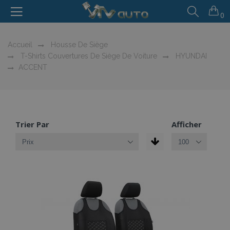
0
Accueil
Housse De Siège
T-Shirts Couvertures De Siège De Voiture
HYUNDAI
ACCENT
Trier Par
Afficher