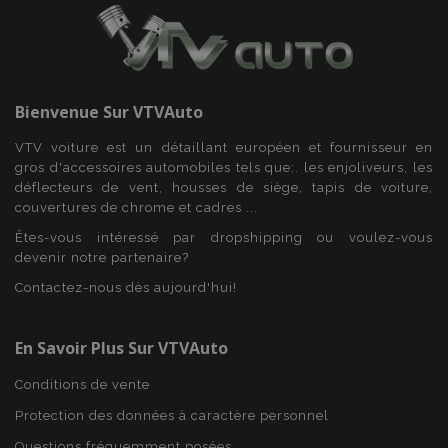
section_data_ids
1 
Adobe Inc.
www.vtvauto.eu
Bienvenue Sur
VTVAuto
VTV voiture est un détaillant européen et fournisseur en
gros d'accessoires automobiles tels que:. les enjoliveurs, les
déflecteurs de vent, housses de siège, tapis de voiture,
recently_viewed_product
1 
Adobe Inc.
couvertures de chrome et cadres ...
www.vtvauto.eu
Êtes-vous intéressé par dropshipping ou voulez-vous
devenir notre partenaire?
Contactez-nous dès aujourd'hui!
recently_viewed_product_previous
1 
Adobe Inc.
www.vtvauto.eu
En Savoir Plus Sur VTVAuto
Conditions de vente
Protection des données à caractère personnel
recently_compared_product
1 
Questions fréquemment posées
Adobe Inc.