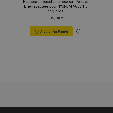
Housses universelles en éco-cuir Perfect
Line+ adaptées pour HYUNDAI ACCENT,
noir, 2 pcs
39,00 €
Ajouter Au Panier
Ajouter
à la
liste
d'achats
mage-translation-file-version
Ses
Adobe Inc.
www.vtvauto.eu