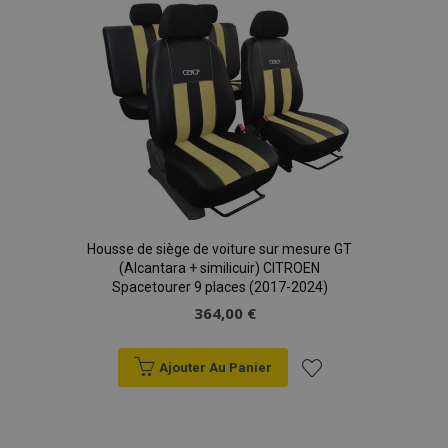
liste
d'achats
mage-translation-file-version
Ses
Adobe Inc.
www.vtvauto.eu
Housse de siège de voiture sur mesure GT
(Alcantara + similicuir) CITROEN
Spacetourer 9 places (2017-2024)
364,00 €
Ajouter Au Panier
section_data_ids
1 
Adobe Inc.
www.vtvauto.eu
Ajouter
à la