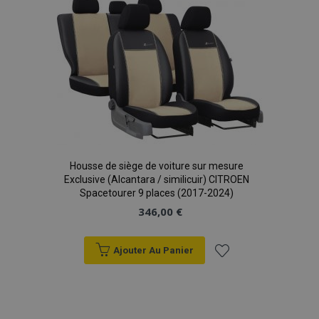
liste
d'achats
product_data_storage
1 
Adobe Inc.
www.vtvauto.eu
Politique de
confidentialité de Google
PHPSESSID
PHP.net
min
.vtvauto.eu
Housse de siège de voiture sur mesure
Exclusive (Alcantara / similicuir) CITROEN
sec
Spacetourer 9 places (2017-2024)
346,00 €
Ajouter Au Panier
Ajouter
à la