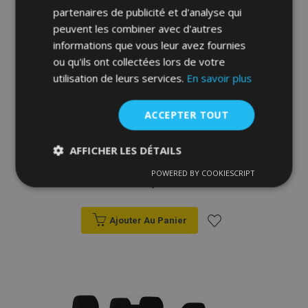
d'achats
partenaires de publicité et d'analyse qui
peuvent les combiner avec d'autres
informations que vous leur avez fournies
ou qu'ils ont collectées lors de votre
utilisation de leurs services.
En savoir plus
ACCEPTER TOUT
Housse de siège de voiture sur mesure
AFFICHER LES DÉTAILS
Stype (similicuir) CITROEN Spacetourer 9
places (2017-2024)
POWERED BY COOKIESCRIPT
Strictement
Performance
Ciblage
343,00 €
nécessaires
Ajouter Au Panier
Fonctionnalité
Ajouter
à la
liste