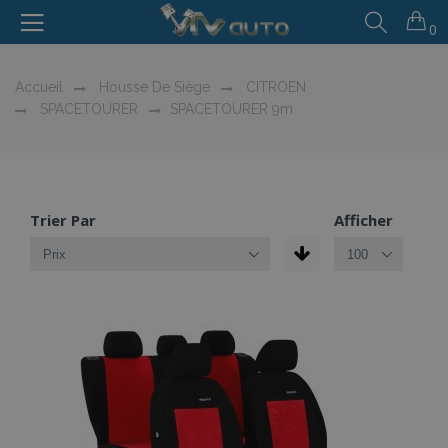
0
Accueil
Housse De Siège
CITROEN
SPACETOURER
SPACETOURER 9m
Trier Par
Afficher