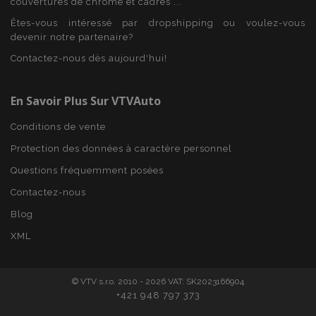
couvertures de chrome et cadres ...
www.vtvauto.eu
Êtes-vous intéressé par dropshipping ou voulez-vous
devenir notre partenaire?
Contactez-nous dès aujourd'hui!
mage-cache-storage
1 
Adobe Inc.
www.vtvauto.eu
En Savoir Plus Sur VTVAuto
Conditions de vente
Protection des données à caractère personnel
Questions fréquemment posées
CookieScriptConsent
1 
CookieScript
Contactez-nous
www.vtvauto.eu
Blog
XML
© VTV s.r.o. 2010 - 2026 VAT: SK2023166904
+421 948 797 373